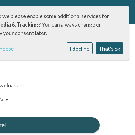
ormatie
Samenwerken
Contact
d we please enable some additional services for
edia & Tracking
? You can always change or
 your consent later.
choose
I decline
That's ok
downloaden.
arel.
rel