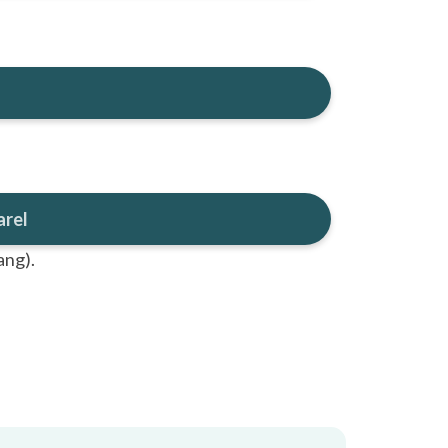
arel
ang).