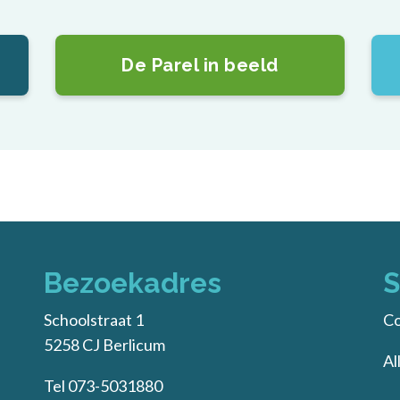
De Parel in beeld
Bezoekadres
S
Schoolstraat 1
Co
5258 CJ Berlicum
Al
Tel 073-5031880