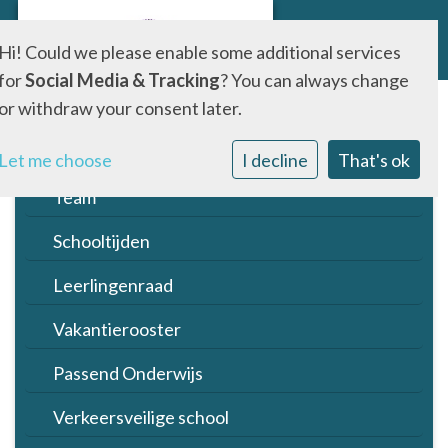
Hi! Could we please enable some additional services
for
Social Media & Tracking
? You can always change
or withdraw your consent later.
Missie en visie
De Parel in de beeld
Let me choose
I decline
That's ok
Team
Schooltijden
Leerlingenraad
Vakantierooster
Passend Onderwijs
Verkeersveilige school