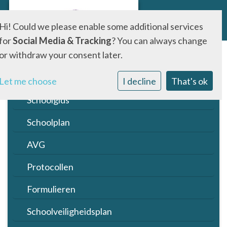
Hi! Could we please enable some additional services
for
Social Media & Tracking
? You can always change
or withdraw your consent later.
Jaarrooster
Jaarboekje
Let me choose
I decline
That's ok
Schoolgids
Schoolplan
AVG
Protocollen
Formulieren
Schoolveiligheidsplan