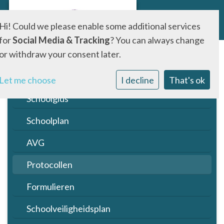
Hi! Could we please enable some additional services
for
Social Media & Tracking
? You can always change
or withdraw your consent later.
Jaarrooster
Jaarboekje
Let me choose
I decline
That's ok
Schoolgids
Schoolplan
AVG
Protocollen
Formulieren
Schoolveiligheidsplan